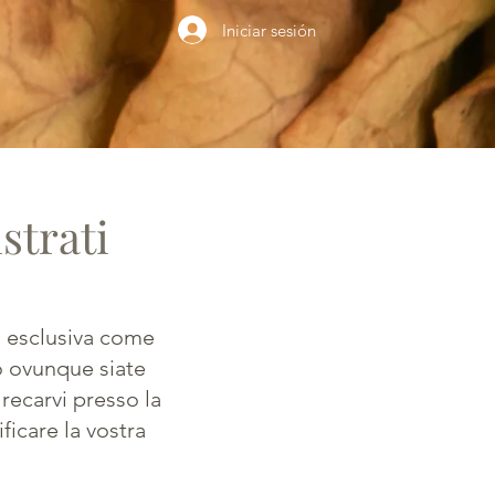
Iniciar sesión
strati
in esclusiva come
 o ovunque siate
 recarvi presso la
ficare la vostra