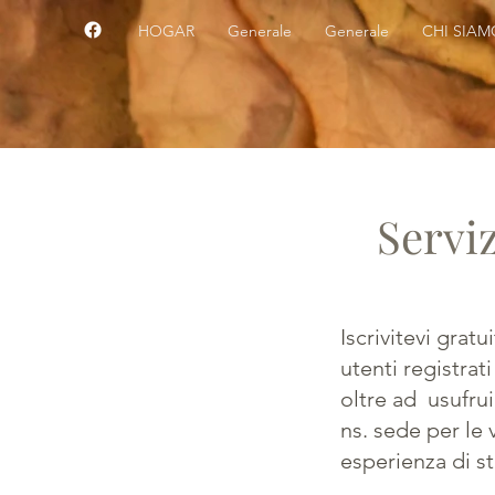
HOGAR
Generale
Generale
CHI SIAM
Serviz
Iscrivitevi grat
utenti registrat
oltre ad usufrui
ns. sede per le
esperienza di s